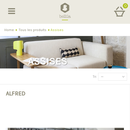
0
Home
♦
Tous les produits
♦
Assises
ASSISES
Tri
--
ALFRED