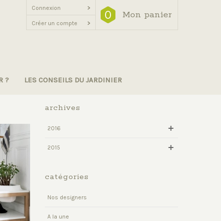
Connexion
>
0
Mon panier
Créer un compte
>
R ?
LES CONSEILS DU JARDINIER
archives
2016
2015
catégories
Nos designers
A la une