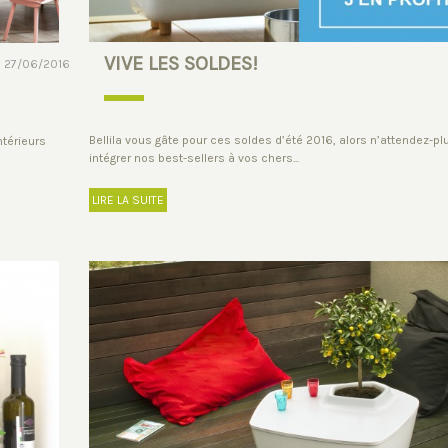
VIVE LES SOLDES!
27/06/2016
Bellila vous gâte pour ces soldes d’été 2016, alors n’attendez-pl
ntérieurs
intégrer nos best-sellers à vos chers...
LIRE LA SUITE