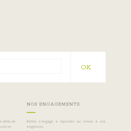
OK
NOS ENGAGEMENTS
 délai de
Bellila s’engage à répondre au mieux à vos
 sont en
exigences.