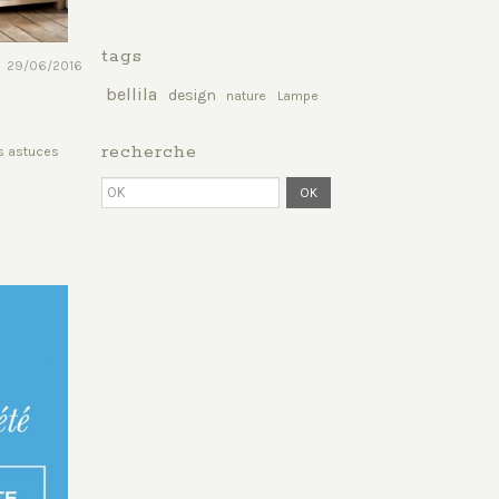
tags
29/06/2016
bellila
design
nature
Lampe
recherche
es astuces
OK