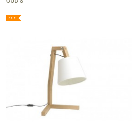
OUD S
SALE