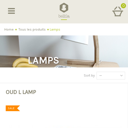
0
Home
♦
Tous les produits
♦
Lamps
LAMPS
Sort by
--
OUD L LAMP
SALE