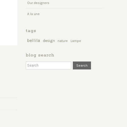
Our designers
A la une
tags
bellila
design
nature
Lampe
blog search
Search