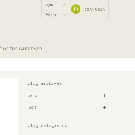
Login
>
0
my cart
Sign Up
>
E OF THE GARDENER
blog archives
2016
2015
blog categories